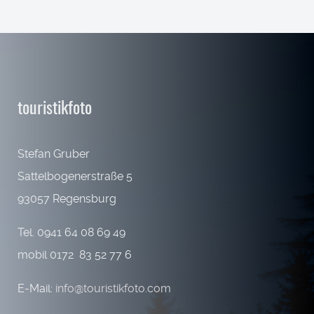
touristikfoto
Stefan Gruber
Sattelbogenerstraße 5
93057 Regensburg
Tel. 0941 64 08 69 49
mobil 0172 83 52 77 6
E-Mail:
info@touristikfoto.com