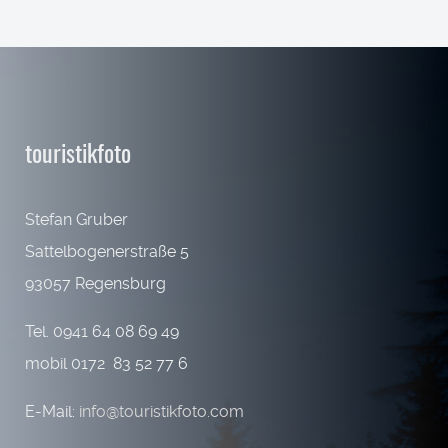
touristikfoto
Stefan Gruber
Sattelbogenerstraße 5
93057 Regensburg
Tel. 0941 64 08 69 49
mobil 0172 83 52 77 6
E-Mail:
info@touristikfoto.com