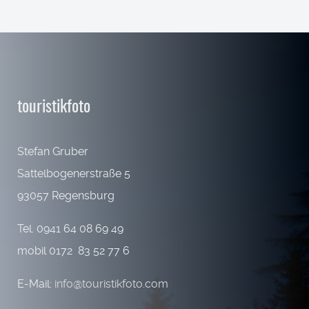
touristikfoto
Stefan Gruber
Sattelbogenerstraße 5
93057 Regensburg
Tel. 0941 64 08 69 49
mobil 0172 83 52 77 6
E-Mail:
info@touristikfoto.com